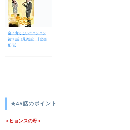
金よ出てこい☆コンコン
第50話（最終話）【動画
配信】
★45話のポイント
＜ヒョンスの母＞