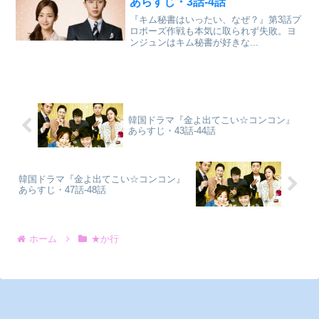
あらすじ・3話-4話
『キム秘書はいったい、なぜ？』第3話プ
ロポーズ作戦も本気に取られず失敗。ヨ
ンジュンはキム秘書が好きな...
韓国ドラマ『金よ出てこい☆コンコン』
あらすじ・43話-44話
韓国ドラマ『金よ出てこい☆コンコン』
あらすじ・47話-48話
ホーム
★か行