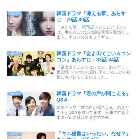
韓国ドラマ「凍える華」あらす
★か行
じ 79話-80話
「凍える華」 第79話テジュンとセジン
は、事あるごとに些細な喧嘩を重ねてし
まう。ナヨンの方もフィギョ...
韓国ドラマ『金よ出てこい☆コン
★か行
コン』あらすじ・33話-34話
『金よ出てこい☆コンコン』あらすじ・
第33話 ソンウンに隠し子がいることが社
長にもバレてしまいました...
韓国ドラマ『君の声が聞こえる』
★か行
Q&A
韓国ドラマ「君の声が聞こえる」の見ど
ころとQ&Aを書いてます。記事の性質上
ネタバレに触れてますので未...
『キム秘書はいったい、なぜ？』
★か行