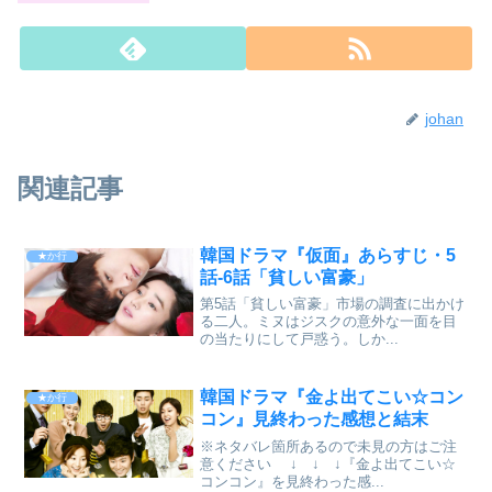
johan
関連記事
韓国ドラマ『仮面』あらすじ・5
★か行
話-6話「貧しい富豪」
第5話「貧しい富豪」市場の調査に出かけ
る二人。ミヌはジスクの意外な一面を目
の当たりにして戸惑う。しか...
韓国ドラマ『金よ出てこい☆コン
★か行
コン』見終わった感想と結末
※ネタバレ箇所あるので未見の方はご注
意ください ↓ ↓ ↓『金よ出てこい☆
コンコン』を見終わった感...