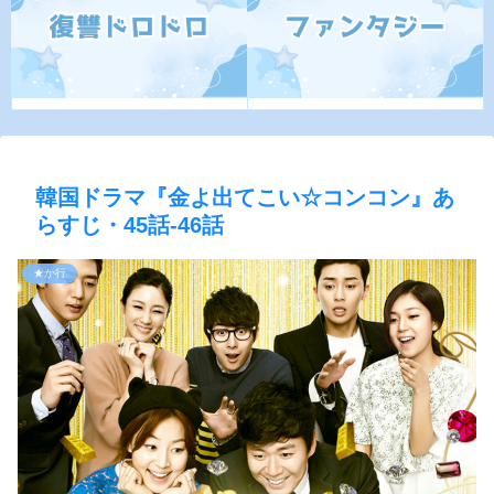
韓国ドラマ『金よ出てこい☆コンコン』あ
らすじ・45話-46話
★か行