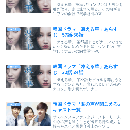
「凍える華」第3話ギョンワンはナヨンを
引き取り、家に連れて帰る。その頃ギョ
ンワンの会社で奨学財団の立...
韓国ドラマ「凍える華」あらす
★か行
じ 57話-58話
「凍える華」 第57話ドヒがナヨンではな
いかと疑い始めたドヒ母。ウンボンに電
話してナヨンの納骨堂へや...
韓国ドラマ「凍える華」あらす
★か行
じ 33話-34話
「凍える華」 第33話セビョルを奪おうと
するセジンたちと、奪われまいと必死の
ナヨン。耐え切れず、ナヨ...
韓国ドラマ『君の声が聞こえる』
★か行
キャスト一覧
サスペンス＆ファンタジーストーリー人
の心の声を聞くことが出来る特殊能力を
持ったスハと国選弁護士のヘソ...