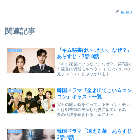
johan
関連記事
『キム秘書はいったい、なぜ？』
★か行
あらすじ・7話-8話
『キム秘書はいったい、なぜ？』第7話キ
ム秘書は偶然モルペウス（ヨンジュンの
兄ソンヨン）とぶつかります...
韓国ドラマ『金よ出てこい☆コン
★か行
コン』キャスト一覧
宝石の露天商をやっているチョン・モン
ヒは御曹司の失踪した妻に似ている為、
妻の代理を頼まれる。金に困っ...
韓国ドラマ「凍える華」あらすじ
★か行
3話-4話