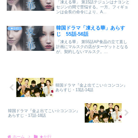
「凍える華」 第15話テジュンはナヨンと
セジンの間で苦悩する。一方、フィギョ
ンは会長の命令により、A...
韓国ドラマ「凍える華」あらす
★か行
じ 55話-56話
「凍える華」 第55話AP食品の立て直し
計画にマルスクの店がターゲットとなる
が、契約しないマルスク。...
韓国ドラマ『金よ出てこい☆コンコン』
あらすじ・13話-14話
韓国ドラマ『金よ出てこい☆コンコン』
あらすじ・17話-18話
ホーム
★か行