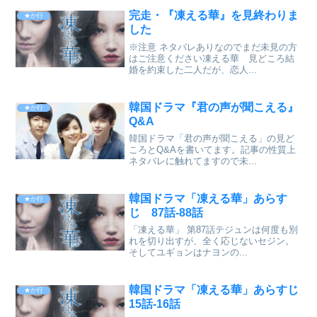
完走・『凍える華』を見終わりま
★か行
した
※注意 ネタバレありなのでまだ未見の方
はご注意ください凍える華 見どころ結
婚を約束した二人だが、恋人...
韓国ドラマ『君の声が聞こえる』
★か行
Q&A
韓国ドラマ「君の声が聞こえる」の見ど
ころとQ&Aを書いてます。記事の性質上
ネタバレに触れてますので未...
韓国ドラマ「凍える華」あらす
★か行
じ 87話-88話
「凍える華」 第87話テジュンは何度も別
れを切り出すが、全く応じないセジン。
そしてユギョンはナヨンの...
韓国ドラマ「凍える華」あらすじ
★か行
15話-16話