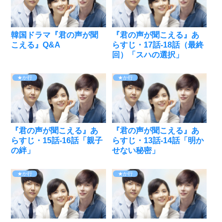
韓国ドラマ『君の声が聞
『君の声が聞こえる』あ
こえる』Q&A
らすじ・17話-18話（最終
回）「スハの選択」
★か行
★か行
『君の声が聞こえる』あ
『君の声が聞こえる』あ
らすじ・15話-16話「親子
らすじ・13話-14話「明か
の絆」
せない秘密」
★か行
★か行