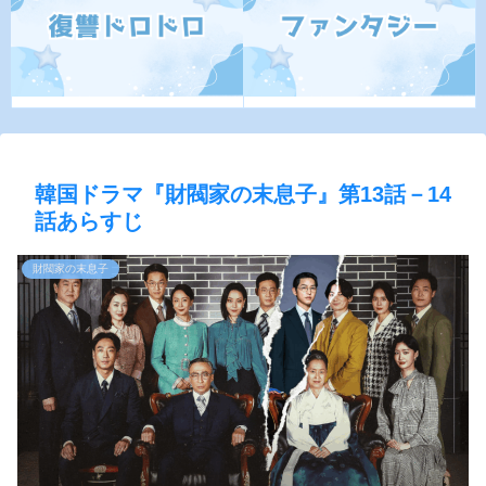
韓国ドラマ『財閥家の末息子』第13話－14
話あらすじ
財閥家の末息子