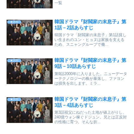
一覧
韓国ドラマ『財閥家の末息子』第
★さ行
1話－2話あらすじ
韓国ドラマ「財閥家の末息子」第1話貧し
い生まれのユン・ヒョヌは家族を支える
ため、スニャングループで働...
韓国ドラマ『財閥家の末息子』第
★さ行
9話－10話あらすじ
第9話2000年に入りました。ニューデータ
ーテクノロジーの株が暴落し、ファヨン
は損失を出します。ミラ...
韓国ドラマ『財閥家の末息子』第
★さ行
3話－4話あらすじ
第3話祖父にねだった土地が値上がりし、
240億ウォン稼ぐドジュン。兄とは正反対
の性格に育つ。そんな折...