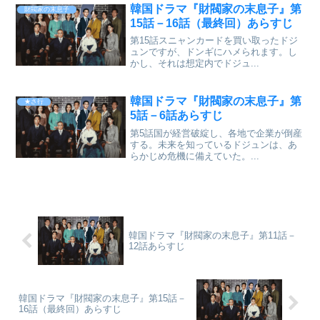
韓国ドラマ『財閥家の末息子』第
財閥家の末息子
15話－16話（最終回）あらすじ
第15話スニャンカードを買い取ったドジ
ュンですが、ドンギにハメられます。し
かし、それは想定内でドジュ...
韓国ドラマ『財閥家の末息子』第
★さ行
5話－6話あらすじ
第5話国が経営破綻し、各地で企業が倒産
する。未来を知っているドジュンは、あ
らかじめ危機に備えていた。...
韓国ドラマ『財閥家の末息子』第11話－
12話あらすじ
韓国ドラマ『財閥家の末息子』第15話－
16話（最終回）あらすじ