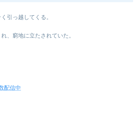
そく引っ越してくる。
され、窮地に立たされていた。
数配信中