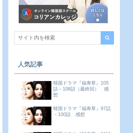
人気記事
韓国ドラマ『福寿草』105
話－108話（最終回） 感
想
韓国ドラマ『福寿草』97話
－100話 感想