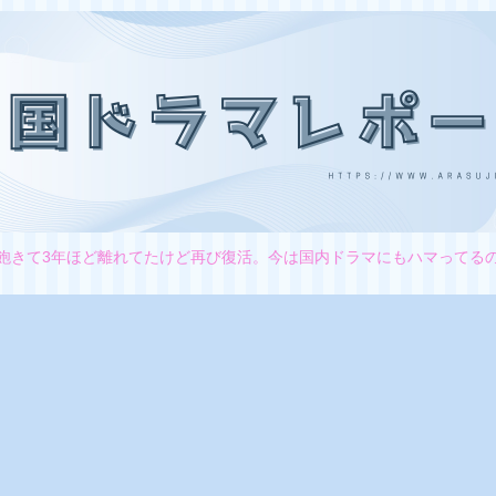
飽きて3年ほど離れてたけど再び復活。今は国内ドラマにもハマってる