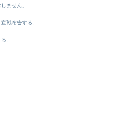
承しません。
と宣戦布告する。
くる。