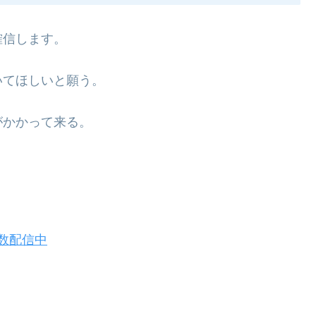
確信します。
いてほしいと願う。
がかかって来る。
数配信中