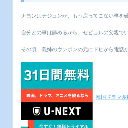
ナヨンはテジュンが、もう戻ってこない事を
自分との事は諦めるから、セビョルの父親で
その頃、義姉のウンボンの元にドヒから電話
韓国ドラマ多