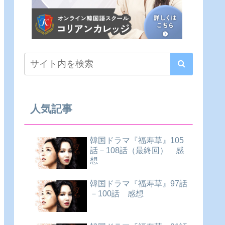
人気記事
韓国ドラマ『福寿草』105
話－108話（最終回） 感
想
韓国ドラマ『福寿草』97話
－100話 感想