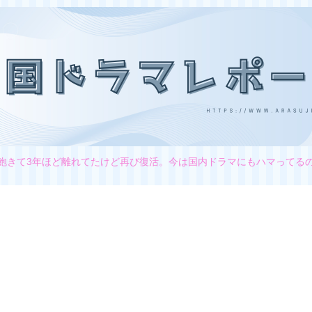
飽きて3年ほど離れてたけど再び復活。今は国内ドラマにもハマってる