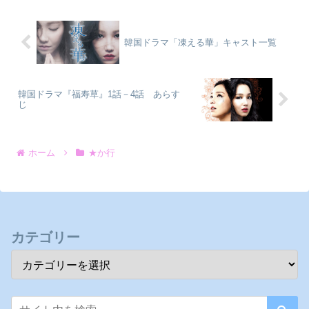
韓国ドラマ「凍える華」キャスト一覧
韓国ドラマ『福寿草』1話－4話 あらす
じ
ホーム
★か行
カテゴリー