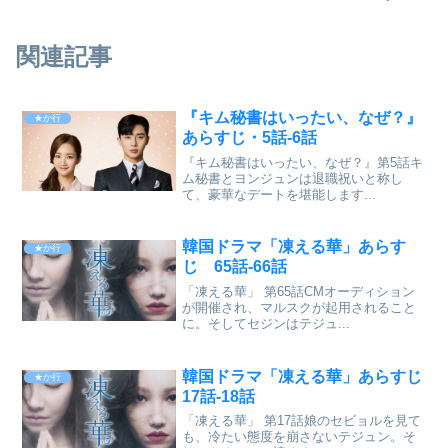
関連記事
『キム秘書はいったい、なぜ？』
★か行
あらすじ・5話-6話
『キム秘書はいったい、なぜ？』第5話キ
ム秘書とヨンジュンは退職祝いと称し
て、豪華なデートを堪能します...
韓国ドラマ「凍える華」あらす
★か行
じ 65話-66話
「凍える華」 第65話CMオーディション
が開催され、マルスクが起用されること
に。そしてセジンはテジュ...
韓国ドラマ「凍える華」あらすじ
★か行
17話-18話
「凍える華」 第17話娘のセビョルを見て
も、冷たい態度を崩さないテジュン。そ