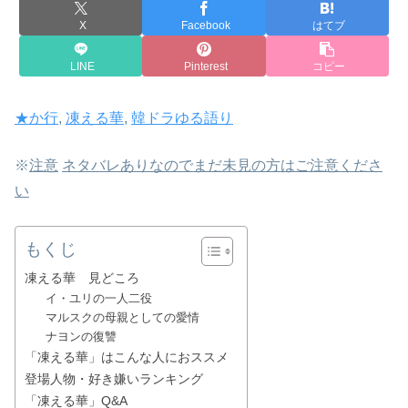
X
Facebook
はてブ
LINE
Pinterest
コピー
★か行
, 
凍える華
, 
韓ドラゆる語り
※
注意
ネタバレありなのでまだ未見の方はご注意くださ
い
もくじ
凍える華 見どころ
イ・ユリの一人二役
マルスクの母親としての愛情
ナヨンの復讐
「凍える華」はこんな人におススメ
登場人物・好き嫌いランキング
「凍える華」Q&A