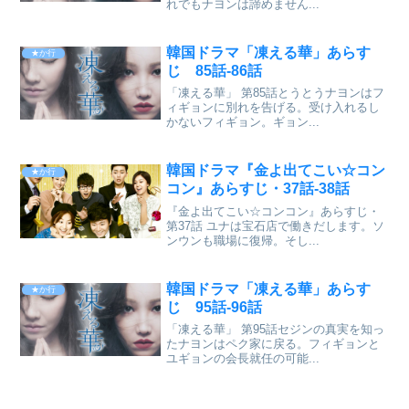
れでもナヨンは諦めません...
韓国ドラマ「凍える華」あらす
★か行
じ 85話-86話
「凍える華」 第85話とうとうナヨンはフ
ィギョンに別れを告げる。受け入れるし
かないフィギョン。ギョン...
韓国ドラマ『金よ出てこい☆コン
★か行
コン』あらすじ・37話-38話
『金よ出てこい☆コンコン』あらすじ・
第37話 ユナは宝石店で働きだします。ソ
ンウンも職場に復帰。そし...
韓国ドラマ「凍える華」あらす
★か行
じ 95話-96話
「凍える華」 第95話セジンの真実を知っ
たナヨンはペク家に戻る。フィギョンと
ユギョンの会長就任の可能...