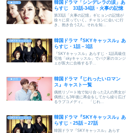
韓国ドラマ「シンデレラの涙」あ
★さ行
らすじ 33話-34話・火事の記憶
第33話「火事の記憶」ギヒョンの記憶が
徐々に戻っていく。チャヨンに会いに行
き、抱き合う2人。それを知...
韓国ドラマ『SKYキャッスル』あ
SKYキャッスル
らすじ・1話－3話
『SKYキャッスル』あらすじ・1話高級住
宅地「skyキャッスル」でパク家のヨンジ
ェが医大に合格する子...
韓国ドラマ『じれったいロマン
★さ行
ス』キャスト一覧
偶然リゾート地で知り合った2人の男女が
偶然にも3年後に再会をしてから繰り広げ
るラブコメディ。 「じれ...
韓国ドラマ『SKYキャッスル』あ
SKYキャッスル
らすじ・25話－27話
韓国ドラマ『SKYキャッスル』あらす