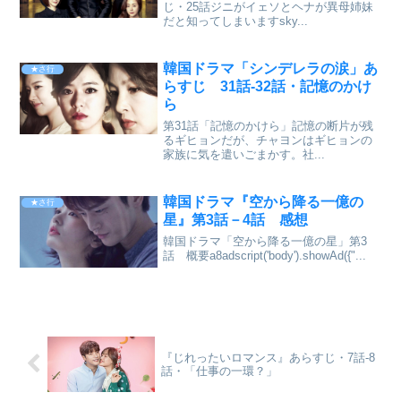
じ・25話ジニがイェソとヘナが異母姉妹
だと知ってしまいますsky...
韓国ドラマ「シンデレラの涙」あ
★さ行
らすじ 31話-32話・記憶のかけ
ら
第31話「記憶のかけら」記憶の断片が残
るギヒョンだが、チャヨンはギヒョンの
家族に気を遣いごまかす。社...
韓国ドラマ『空から降る一億の
★さ行
星』第3話－4話 感想
韓国ドラマ「空から降る一億の星」第3
話 概要a8adscript('body').showAd({"...
『じれったいロマンス』あらすじ・7話-8
話・「仕事の一環？」