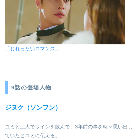
「じれったいロマンス」
9話の登場人物
ジヌク（ソンフン）
ユミと二人でワインを飲んで、3年前の事を時々思い出し
ていたとユミに伝える。