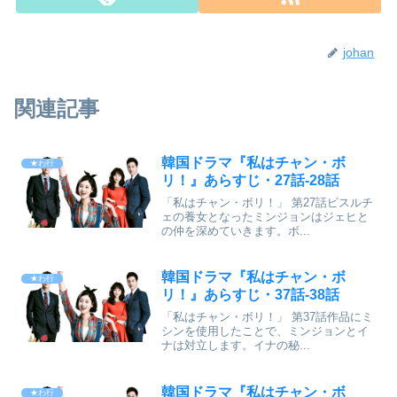
johan
関連記事
韓国ドラマ『私はチャン・ボ
★わ行
リ！』あらすじ・27話-28話
「私はチャン・ボリ！」 第27話ピスルチ
ェの養女となったミンジョンはジェヒと
の仲を深めていきます。ボ...
韓国ドラマ『私はチャン・ボ
★わ行
リ！』あらすじ・37話-38話
「私はチャン・ボリ！」 第37話作品にミ
シンを使用したことで、ミンジョンとイ
ナは対立します。イナの秘...
韓国ドラマ『私はチャン・ボ
★わ行