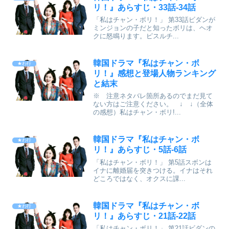
リ！』あらすじ・33話-34話
「私はチャン・ボリ！」 第33話ビダンが
ミンジョンの子だと知ったボリは、ヘオ
クに怒鳴ります。ピスルチ...
韓国ドラマ『私はチャン・ボ
★わ行
リ！』感想と登場人物ランキング
と結末
※ 注意ネタバレ箇所あるのでまだ見て
ない方はご注意ください。 ↓ ↓（全体
の感想）私はチャン・ボリ!...
韓国ドラマ『私はチャン・ボ
★わ行
リ！』あらすじ・5話-6話
「私はチャン・ボリ！」 第5話スボンは
イナに離婚届を突きつける。イナはそれ
どころではなく、オクスに課...
韓国ドラマ『私はチャン・ボ
★わ行
リ！』あらすじ・21話-22話
「私はチャン・ボリ！」 第21話ビダンの