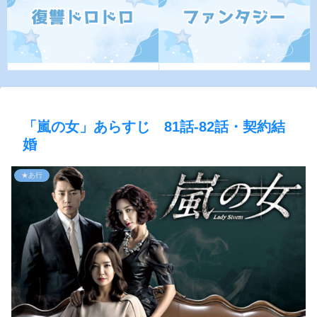
「嵐の女」あらすじ 81話-82話・契約結
婚
★あ行