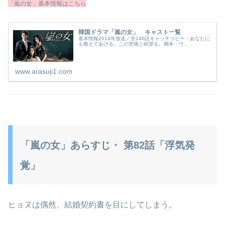
「嵐の女」基本情報はこちら
韓国ドラマ「嵐の女」 キャスト一覧
基本情報2014年放送／全140話キャッチコピー：あなたに
も教えてあげる。この苦痛と絶望を。脚本：ウ...
www.arasuji1.com
「嵐の女」あらすじ・ 第82話「浮気発
覚」
ヒョヌは偶然、結婚契約書を目にしてしまう。