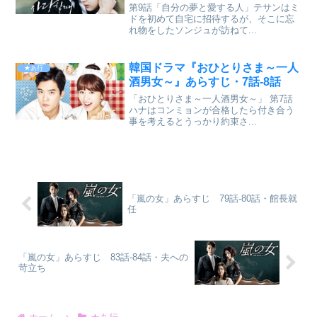
第9話「自分の夢と愛する人」テサンはミ
ドを初めて自宅に招待するが、そこに忘
れ物をしたソンジュが訪ねて...
韓国ドラマ『おひとりさま～一人
★あ行
酒男女～』あらすじ・7話-8話
「おひとりさま～一人酒男女～」 第7話
ハナはコンミョンが合格したら付き合う
事を考えるとうっかり約束さ...
「嵐の女」あらすじ 79話-80話・館長就
任
「嵐の女」あらすじ 83話-84話・夫への
苛立ち