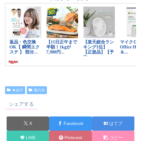
★あ行
嵐の女
シェアする
X
Facebook
はてブ
LINE
Pinterest
コピー