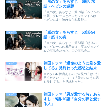
「嵐の女」あらすじ 69話-70
★あ行
話・ヘビンの逆襲
「嵐の女」あらすじ・第69話「ヘビンの
逆襲」グレースとバレたジョンイムは、
ヘビンにより連れ去られ監禁...
「嵐の女」あらすじ 53話-54
★あ行
話・怒りの炎
「嵐の女」あらすじ・第53話「怒りの
炎」グレースの展示会は、実はジョンイ
ムの展示会だった。この展示会...
韓国ドラマ『運命のように君を愛
★あ行
してる』見終わった感想と結末
※ネタバレ箇所あるので未見の方はご注
意ください ↓ ↓ ↓『運命のように君
を愛してる』を見終わった...
韓国ドラマ『男が愛する時』あら
★あ行
すじ・9話-10話「自分の夢と愛す
る人」